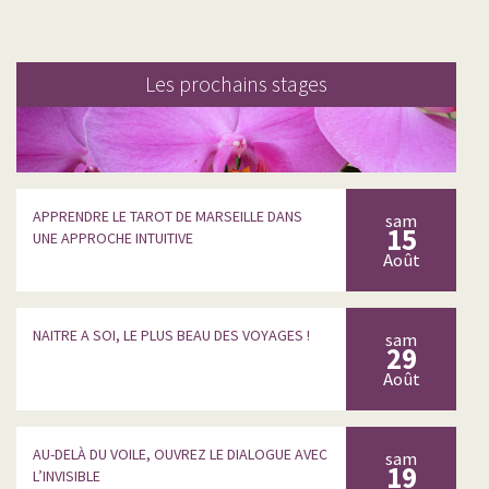
Les prochains stages
APPRENDRE LE TAROT DE MARSEILLE DANS
sam
15
UNE APPROCHE INTUITIVE
Août
NAITRE A SOI, LE PLUS BEAU DES VOYAGES !
sam
29
Août
AU-DELÀ DU VOILE, OUVREZ LE DIALOGUE AVEC
sam
19
L’INVISIBLE