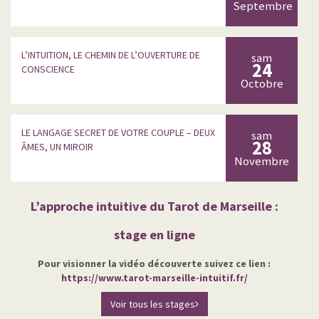
Septembre
L’INTUITION, LE CHEMIN DE L’OUVERTURE DE
sam
24
CONSCIENCE
Octobre
LE LANGAGE SECRET DE VOTRE COUPLE – DEUX
sam
28
ÂMES, UN MIROIR
Novembre
L’approche intuitive du Tarot de Marseille :
stage en ligne
Pour visionner la vidéo découverte suivez ce lien :
https://www.tarot-marseille-intuitif.fr/
Voir tous les stages