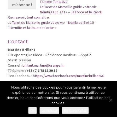
L’Ultime Tentative
Le Tarot de Marseille guide votre vie –
Nombres 11 et 12 – La Force et le Pendu
Rien savoir, tout connaître
Le Tarot de Marseille guide votre vie – Nombres 9 et 10 –
l’Hermite et la Roue de Fortune
Contact
Martine Brillant
101 Apeztegiko Bidea – Résidence Bostburu – Appt 2
64250 Itxassou
Courriel :
brillant.martine@orange.fr
Téléphone :
+33 (0)6 78 16 20 38
Lien Facebook :
https://www.facebook.com/martinebrillant64
Nous utilisons des cookies pour vous garantir la meilleure
expérience sur notre site. Si vous continuez à utiliser ce
dernier, nous considérerons que vous acceptez l'utilisation des
cookies.
Ok
Je refuse
En savoir plus
Martine Brillant © 2026
Mentions légales
Contact
Plan du site